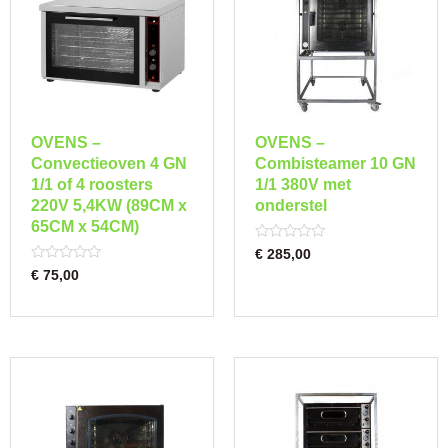
OVENS –
OVENS –
Convectieoven 4 GN
Combisteamer 10 GN
1/1 of 4 roosters
1/1 380V met
220V 5,4KW (89CM x
onderstel
65CM x 54CM)
Rated
€
285,00
0
Rated
€
75,00
out
0
of
out
5
of
5