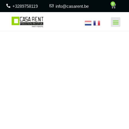
0
+3289758119
info@casarent.be