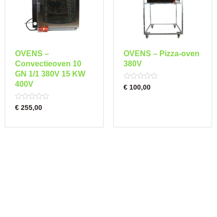
OVENS –
OVENS – Pizza-oven
Convectieoven 10
380V
GN 1/1 380V 15 KW
400V
Rated
€
100,00
0
out
of
Rated
€
255,00
5
0
out
of
5