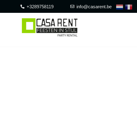
+3289758119
info@casarent.be