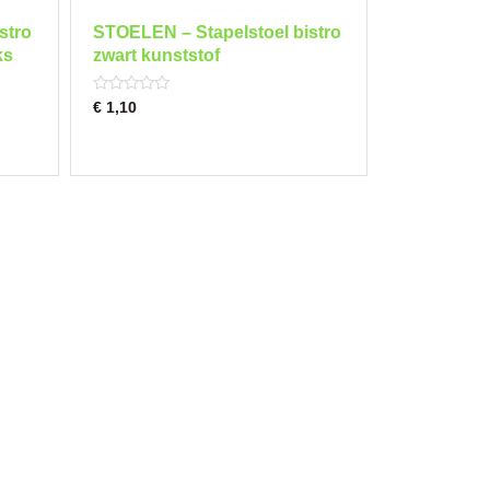
stro
STOELEN – Stapelstoel bistro
ks
zwart kunststof
Rated
€
1,10
0
out
of
5