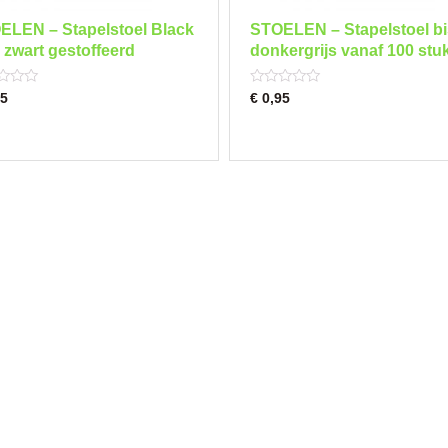
ELEN – Stapelstoel Black
STOELEN – Stapelstoel bi
 zwart gestoffeerd
donkergrijs vanaf 100 stu
Rated
5
€
0,95
0
out
of
5