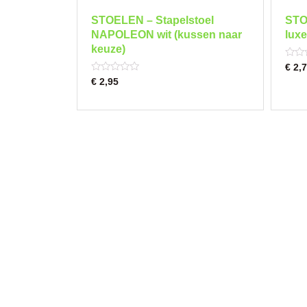
STOELEN – Stapelstoel
STO
NAPOLEON wit (kussen naar
luxe
keuze)
Rated
€
2,7
0
Rated
€
2,95
out
0
of
out
5
of
5