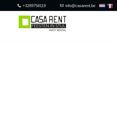
+3289758119
info@casarent.be