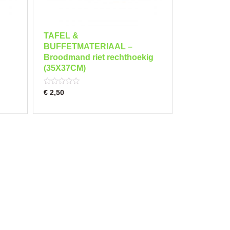
TAFEL &
BUFFETMATERIAAL –
Broodmand riet rechthoekig
(35X37CM)
Rated
€
2,50
0
out
of
5