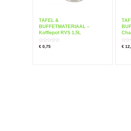
TAFEL &
TAF
BUFFETMATERIAAL –
BUF
Koffiepot RVS 1,5L
Cha
Rated
Rated
€
0,75
€
12,
0
0
out
out
of
of
5
5