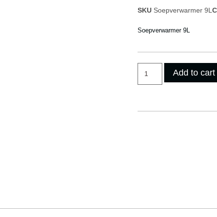
SKU
Soepverwarmer 9L
C
Soepverwarmer 9L
Add to cart