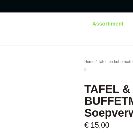
Assortiment
Home
/
Tafel- en buffetmater
9L
TAFEL &
BUFFET
Soepver
€
15,00