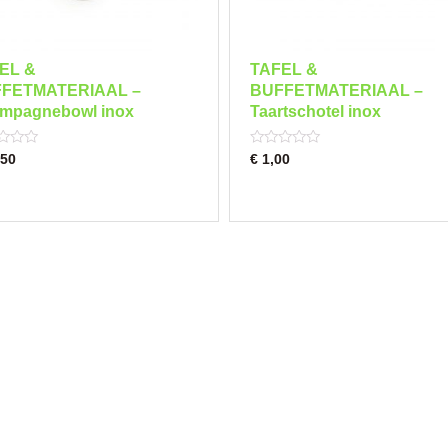
EL &
TAFEL &
FETMATERIAAL –
BUFFETMATERIAAL –
mpagnebowl inox
Taartschotel inox
Rated
50
€
1,00
0
out
of
5