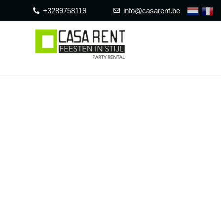
+3289758119
info@casarent.be