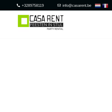
+3289758119
info@casarent.be