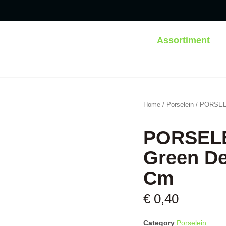
Assortiment
Home
/
Porselein
/ PORSELE
PORSELE
Green De
Cm
€
0,40
Category
Porselein