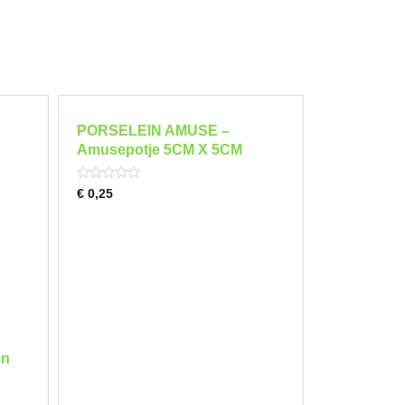
PORSELEIN AMUSE –
Amusepotje 5CM X 5CM
Rated
€
0,25
0
out
of
5
en