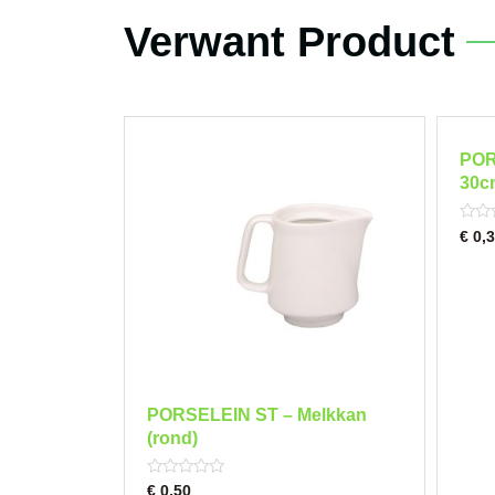
Verwant Product
POR
30c
Rated
€
0,3
0
out
of
5
PORSELEIN ST – Melkkan
(rond)
Rated
€
0,50