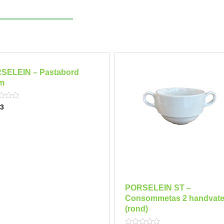
SELEIN – Pastabord
m
3
PORSELEIN ST –
Consommetas 2 handvat
(rond)