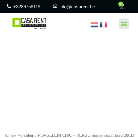
0
+3289758119
info@casarent.be
Home
/
Porselein
/ PORSELEIN CHIC – VERSO middenmaat bord 28CM