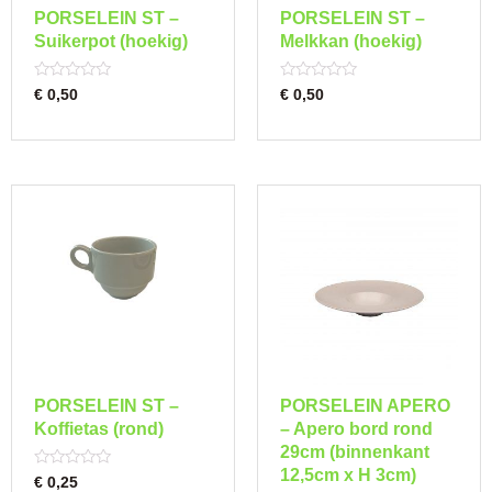
PORSELEIN ST –
PORSELEIN ST –
Suikerpot (hoekig)
Melkkan (hoekig)
Rated
Rated
€
0,50
€
0,50
0
0
out
out
of
of
5
5
PORSELEIN ST –
PORSELEIN APERO
Koffietas (rond)
– Apero bord rond
29cm (binnenkant
12,5cm x H 3cm)
Rated
€
0,25