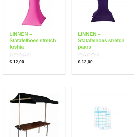
LINNEN –
LINNEN –
Statafelhoes stretch
Statafelhoes stretch
fushia
paars
Rated
Rated
€
12,00
€
12,00
0
0
out
out
of
of
5
5