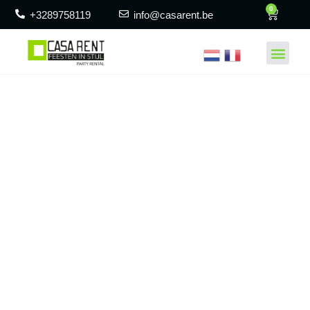
0
+3289758119
info@casarent.be