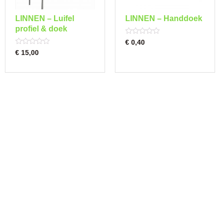
LINNEN – Luifel
LINNEN – Handdoek
profiel & doek
Rated
€
0,40
0
Rated
€
15,00
out
0
of
out
5
of
5