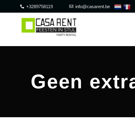
+3289758119
info@casarent.be
Geen extr