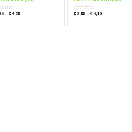
d
Rated
95
–
€
4,20
€
2,85
–
€
4,10
0
out
of
5