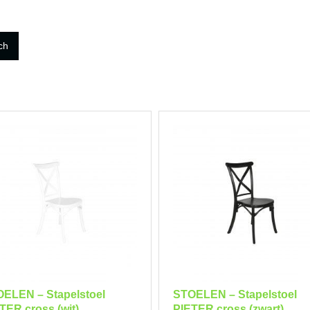
ch
ELEN – Stapelstoel
STOELEN – Stapelstoel
TER cross (wit)
PIETER cross (zwart)