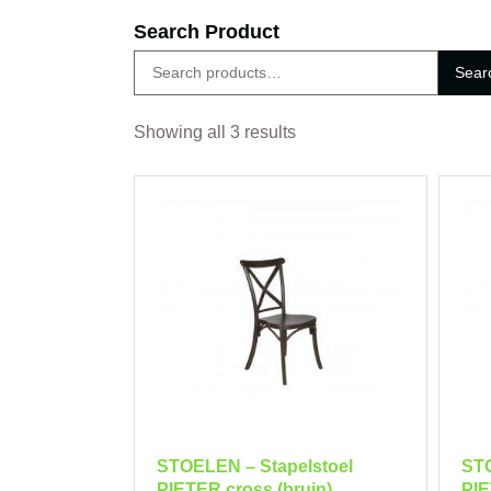
Search Product
Sear
Showing all 3 results
STOELEN – Stapelstoel
STO
PIETER cross (bruin)
PIE