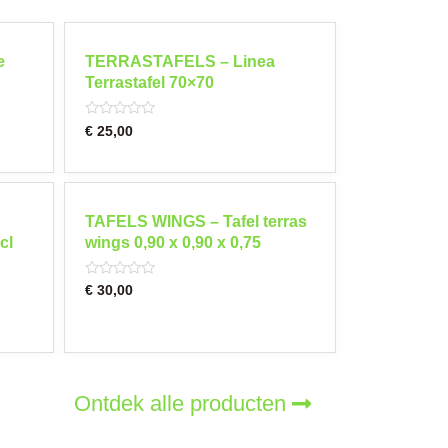
e
TERRASTAFELS – Linea
Terrastafel 70×70
Rated
€
25,00
0
out
of
5
TAFELS WINGS – Tafel terras
cl
wings 0,90 x 0,90 x 0,75
Rated
€
30,00
0
out
of
5
Ontdek alle producten