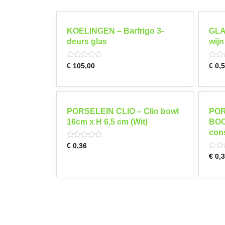
KOELINGEN – Barfrigo 3-
GLA
deurs glas
wijn
Rated
Rated
€
105,00
€
0,5
0
0
out
out
of
of
5
5
PORSELEIN CLIO – Clio bowl
POR
16cm x H 6,5 cm (Wit)
BOC
con
Rated
€
0,36
0
Rated
€
0,3
out
0
of
out
5
of
5