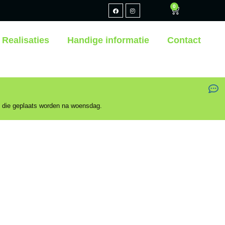
0
Realisaties
Handige informatie
Contact
n die geplaats worden na woensdag.