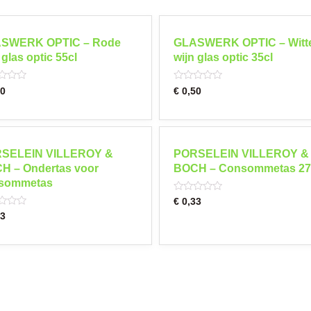
SWERK OPTIC – Rode
GLASWERK OPTIC – Witt
 glas optic 55cl
wijn glas optic 35cl
Rated
0
€
0,50
0
out
of
5
SELEIN VILLEROY &
PORSELEIN VILLEROY &
H – Ondertas voor
BOCH – Consommetas 27
sommetas
Rated
€
0,33
0
3
out
of
5