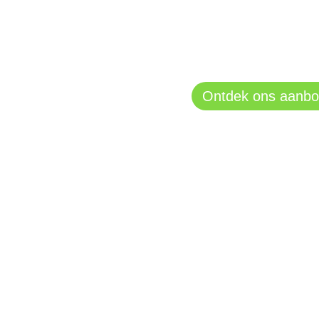
Feesten in stijl? Bij Ca
adres. Wij zijn gespeci
feestartikelen.
Ontdek ons aanb